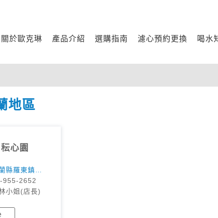
關於歐克琳
產品介紹
選購指南
濾心預約更換
喝水
蘭地區
)秐心園
蘭縣羅東鎮興
號
-955-2652
林小姐(店長)
e