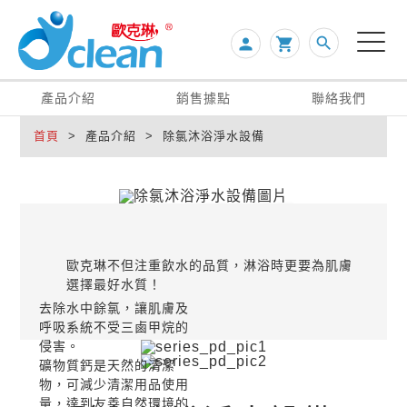
search
person

產品介紹
銷售據點
聯絡我們
首頁
> 產品介紹 > 除氯沐浴淨水設備
除氯沐浴淨水設備
查看此系列
歐克琳不但注重飲水的品質，淋浴時更要為肌膚
選擇最好水質！
去除水中餘氯，讓肌膚及
呼吸系統不受三鹵甲烷的
侵害。
礦物質鈣是天然的清潔
物，可減少清潔用品使用
量，達到友善自然環境的