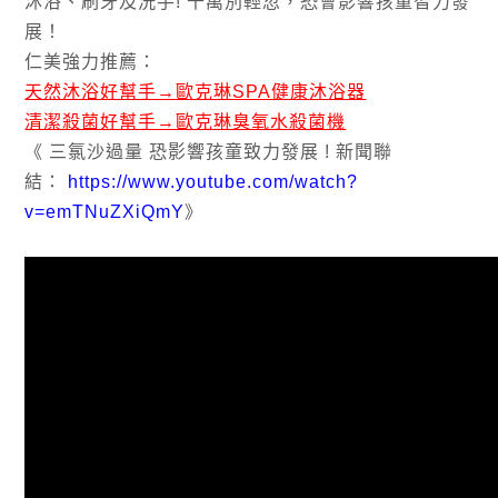
沐浴、刷牙及洗手! 千萬別輕忽，恐會影響孩童智力發
展！
仁美強力推薦：
天然沐浴好幫手→歐克琳SPA健康沐浴器
清潔殺菌好幫手→歐克琳臭氧水殺菌機
《 三氯沙過量 恐影響孩童致力發展 ! 新聞聯
結：
https://www.youtube.com/watch?
v=emTNuZXiQmY
》