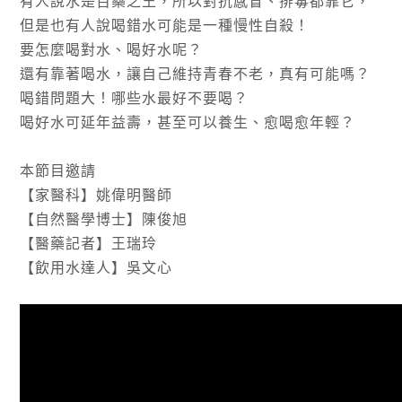
有人說水是百藥之王，所以對抗感冒、排毒都靠它，
但是也有人說喝錯水可能是一種慢性自殺！
要怎麼喝對水、喝好水呢？
還有靠著喝水，讓自己維持青春不老，真有可能嗎？
喝錯問題大！哪些水最好不要喝？
喝好水可延年益壽，甚至可以養生、愈喝愈年輕？
本節目邀請
【家醫科】姚偉明醫師
【自然醫學博士】陳俊旭
【醫藥記者】王瑞玲
【飲用水達人】吳文心