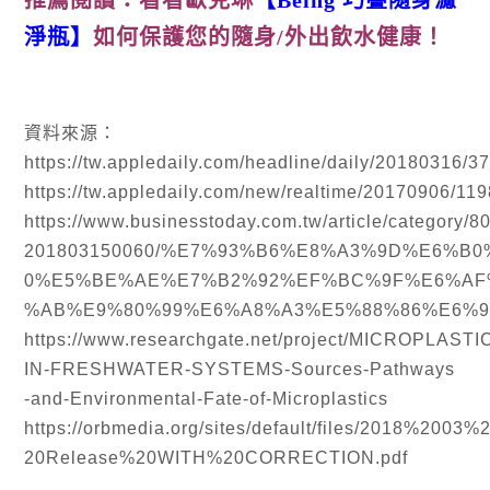
淨瓶】
如何保護您的隨身/外出飲水健康！
資料來源：
https://tw.appledaily.com/headline/daily/20180316/
https://tw.appledaily.com/new/realtime/20170906/11
https://www.businesstoday.com.tw/article/category/8
201803150060/%E7%93%B6%E8%A3%9D%E6%B
0%E5%BE%AE%E7%B2%92%EF%BC%9F%E6%AF
%AB%E9%80%99%E6%A8%A3%E5%88%86%E6%9
https://www.researchgate.net/project/MICROPLASTI
IN-FRESHWATER-SYSTEMS-Sources-Pathways
-and-Environmental-Fate-of-Microplastics
https://orbmedia.org/sites/default/files/2018%20
20Release%20WITH%20CORRECTION.pdf