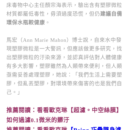
床毒物中心主任顏宗海表示，驗出含有塑膠微粒
材質都屬低毒性，毋須過度恐慌，但仍
建議自備
環保水瓶較健康
。
馬宏（Ann Marie Mahon）博士說，自來水中發
現塑膠微粒是一大警訊，但應該做更多研究，找
出塑膠微粒的汙染來源，並認真評估對人體健康
有多大影響，塑膠雖然為人類帶來便利，但人類
亟需妥善處理塑膠，她說：「我們生活上需要塑
膠，但亂丟塑膠，對環境帶來傷害的也是我們自
己。」
推薦閱讀：看看歐克琳
【超濾。中空絲膜】
如何過濾0.1微米的髒汙
推薦閱讀：看看歐克琳
【Being 巧疊隨身濾