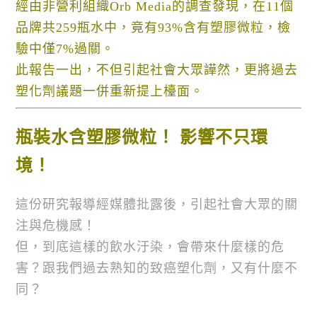
經由非營利組織Orb Media的調查發現，在11個
品牌共259瓶水中，竟有93%含有塑膠微粒，檢
驗中僅7%過關。
此報告一出，不但引起社會大眾譁然，更將過去
塑化劑議題一併重新提上檯面。
瓶裝水含塑膠微粒！ 影響不只環
境！
這份研究報導經媒體批露後，引起社會大眾的關
注與危機感！
但，到底這樣的飲水汙染，會帶來什麼樣的危
害？跟我們過去熟知的致癌塑化劑，又有什麼不
同？