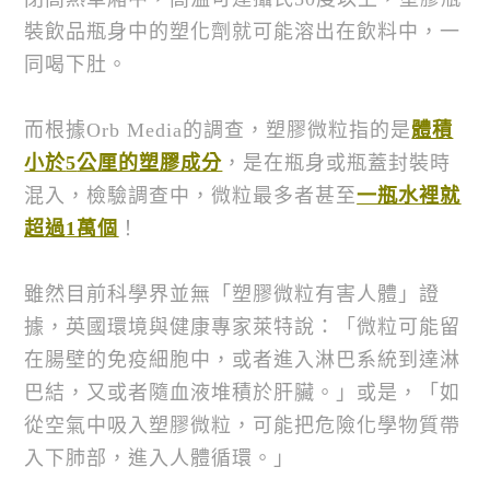
裝飲品瓶身中的塑化劑就可能溶出在飲料中，一
同喝下肚。
而根據Orb Media的調查，塑膠微粒指的是
體積
小於
5
公厘的塑膠成分
，是在瓶身或瓶蓋封裝時
混入，檢驗調查中，微粒最多者甚至
一瓶水裡就
超過
1
萬個
！
雖然目前科學界並無「塑膠微粒有害人體」證
據，英國環境與健康專家萊特說：「微粒可能留
在腸壁的免疫細胞中，或者進入淋巴系統到達淋
巴結，又或者隨血液堆積於肝臟。」或是，「如
從空氣中吸入塑膠微粒，可能把危險化學物質帶
入下肺部，進入人體循環。」