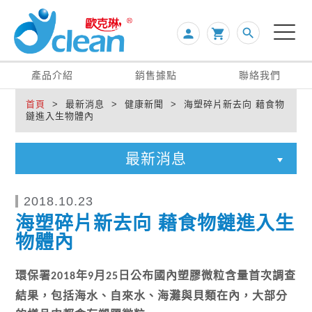
search
person

產品介紹
銷售據點
聯絡我們
首頁
> 最新消息 > 健康新聞 > 海塑碎片新去向 藉食物
鏈進入生物體內
最新消息
2018.10.23
海塑碎片新去向 藉食物鏈進入生
物體內
環保署
年
月
日公布國內塑膠微粒含量首次調查
2018
9
25
結果，包括海水、自來水、海灘與貝類在內，大部分