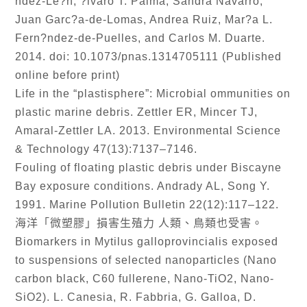
ndez-Le?n, ?lvaro T. Palma, Sandra Navarro,
Juan Garc?a-de-Lomas, Andrea Ruiz, Mar?a L.
Fern?ndez-de-Puelles, and Carlos M. Duarte.
2014. doi: 10.1073/pnas.1314705111 (Published
online before print)
Life in the “plastisphere”: Microbial ommunities on
plastic marine debris. Zettler ER, Mincer TJ,
Amaral-Zettler LA. 2013. Environmental Science
& Technology 47(13):7137–7146.
Fouling of floating plastic debris under Biscayne
Bay exposure conditions. Andrady AL, Song Y.
1991. Marine Pollution Bulletin 22(12):117–122.
海洋「微塑膠」損害生殖力 人類、鳥類也受害。
Biomarkers in Mytilus galloprovincialis exposed
to suspensions of selected nanoparticles (Nano
carbon black, C60 fullerene, Nano-TiO2, Nano-
SiO2). L. Canesia, R. Fabbria, G. Galloa, D.