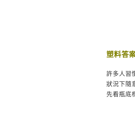
塑料答
許多人習
狀況下隨
先看瓶底