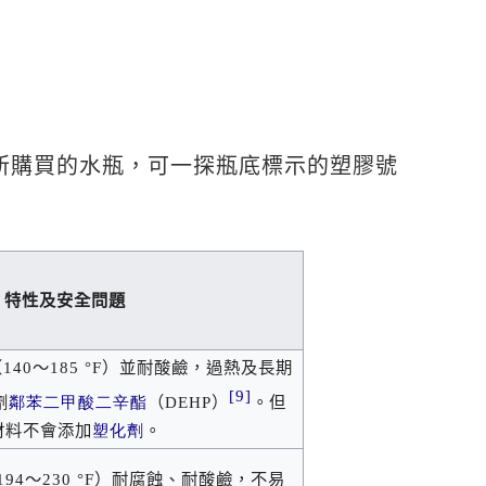
所購買的水瓶，可一探瓶底標示的塑膠號
特性及安全問題
（
140
～
185 °F
）並耐酸鹼，過熱及長期
[9]
劑
鄰苯二甲酸二辛酯
（
DEHP
）
。但
材料不會添加
塑化劑
。
194
～
230 °F
）耐腐蝕、耐酸鹼，不易