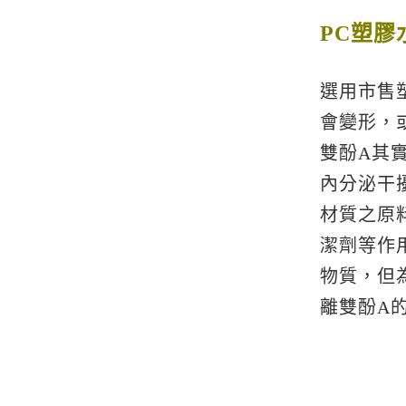
PC塑
選用市售
會變形，
雙酚A其
內分泌干
材質之原
潔劑等作
物質，但
離雙酚A