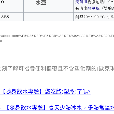
O
美耐皿
樹脂耐熱
110
水壺
有溶出
酚甲烷
（雙酚
ABS
耐熱
70
～
100 °C
（
15
.news.yahoo.com/%E5%85%8D%E5%BB%A2%E6%9A%A2%E9%A3%
ml
立刻了解可摺疊便利攜帶且不含塑化劑的[歐克琳B
:【隨身飲水專題】您吃飽(塑膠)了嗎?
：【隨身飲水專題】夏天少喝冰水，多喝常溫