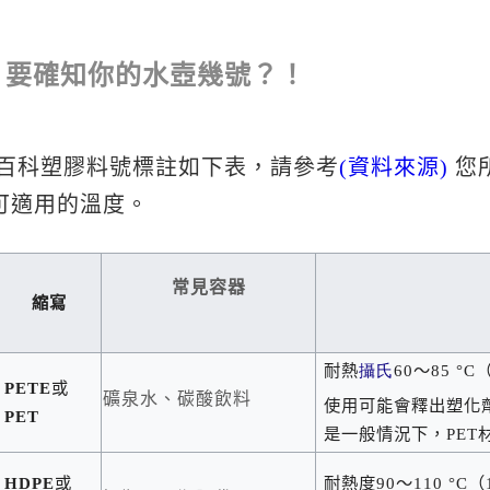
，要確知你的水壺幾號？！
百科塑膠料號標註如下表，請參考
(資料來源)
您
可適用的溫度。
常見容器
縮寫
耐熱
攝氏
60
～
85 °C
PETE
或
礦泉水、碳酸飲料
使用可能會釋出塑化
PET
是一般情況下，
PET
HDPE
或
耐熱度
90
～
110 °C
（