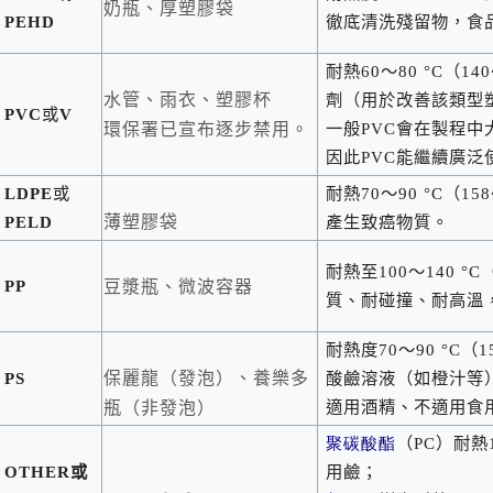
奶瓶、厚塑膠袋
PEHD
徹底清洗殘留物，食
耐熱
60
～
80 °C
（
140
水管、雨衣、塑膠杯
劑（用於改善該類型
PVC
或
V
一般
PVC
會在製程中
環保署已宣布逐步禁用。
因此
PVC
能繼續廣泛
LDPE
或
耐熱
70
～
90 °C
（
158
PELD
薄塑膠袋
產生致癌物質。
耐熱至
100
～
140 °C
PP
豆漿瓶、微波容器
質、耐碰撞、耐高溫
耐熱度
70
～
90 °C
（
1
PS
保麗龍（發泡）、養樂多
酸鹼溶液（如橙汁等
適用酒精、不適用食
瓶（非發泡）
聚碳酸酯
（
PC
）耐熱
OTHER
或
用鹼；