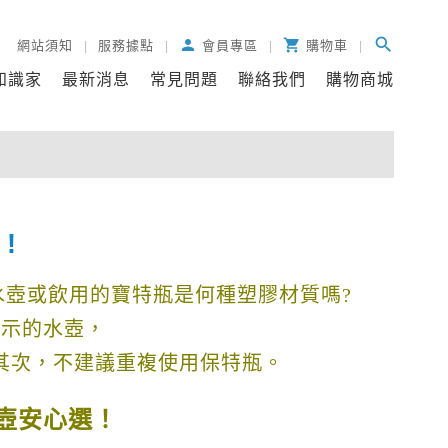
search
person

網站須知
服務據點
會員專區
購物車
知識家
最新消息
常見問題
聯絡我們
購物商城
!
壺或飲用的寶特瓶是何種塑膠材質嗎?
標示的水壺，
其次，不建議重複使用保特瓶
。
壺安心選！