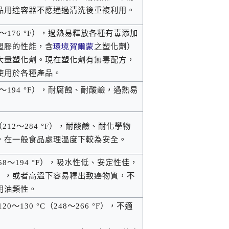
品用途容器不應通過清洗後重複利用。
～
176 °F
），過熱易釋放各種有毒添加
塑膠的性能，含
環境賀爾蒙
之塑化劑）
大量塑化劑。現在塑化劑有無毒配方，
使用於各種產品。
～
194 °F
），耐腐蝕、耐酸鹼，過熱易
（
212
～
284 °F
），耐酸鹼、耐化學物
，在一般食品處理溫度下較為安全。
58
～
194 °F
），吸水性低、安定性佳，
），或者高溫下容易釋出致癌物質，不
用油類性。
120
～
130 °C
（
248
～
266 °F
），不適