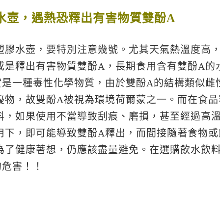
膠水壺，遇熱恐釋出有害物質雙酚A
塑膠水壺，要特別注意幾號。尤其天氣熱溫度高， 
或是釋出有害物質雙酚A，長期食用含有雙酚A的
實是一種毒性化學物質，由於雙酚A的結構類似雌
擾物，故雙酚A被視為環境荷爾蒙之一。而在食品容
料，如果使用不當導致刮痕、磨損，甚至經過高
用下，即可能導致雙酚A釋出，而間接隨著食物或
為了健康著想，仍應該盡量避免。在選購飲水飲料
的危害！！