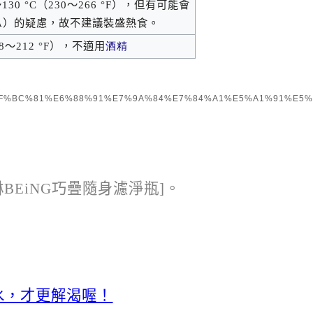
～
130 °C
（
230
～
266 °F
），但有可能會
A
）的疑慮，故不建議裝盛熱食。
8
～
212 °F
），不適用
酒精
B2%EF%BC%81%E6%88%91%E7%9A%84%E7%84%A1%E5%A1%91%E5
EiNG巧疊隨身濾淨瓶]。
水，才更解渴喔！