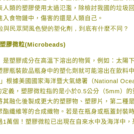
表人類的塑膠使用太過氾濫，除檢討我國的垃圾
進入食物鏈中，傷害的還是人類自己。
塑膠微粒
(
Microbeads
)
」是塑膠成分在高溫下溶出的物質，例如：太陽
塑膠瓶裝飲品瓶身中的塑化劑就可能溶出在飲料
粒」根據美國國家海洋暨大氣總署（
National Oce
的定義，塑膠微粒指的是小於
0.5
公分（
5mm
）的
將其融化後製成更大的塑膠物、塑膠片，第二種
聚酯纖維等的合成織物。若
是在瓶身或瓶蓋封裝
過
1
萬個！
塑膠微粒已出現在自來水中及海洋中，