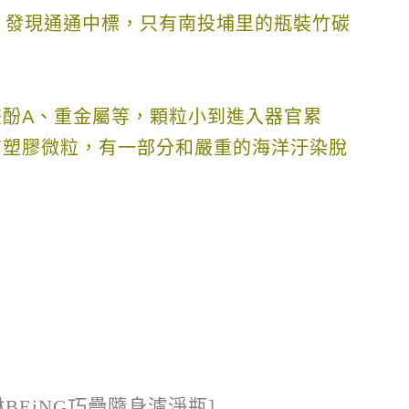
，發現通通中標，只有南投埔里的瓶裝竹碳
雙酚
A
、重金屬等，顆粒小到進入器官累
有塑膠微粒，有一部分和嚴重的海洋汙染脫
EiNG巧疊隨身濾淨瓶]