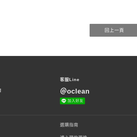
客服Line
＠oclean
樓
加入好友
選購指南