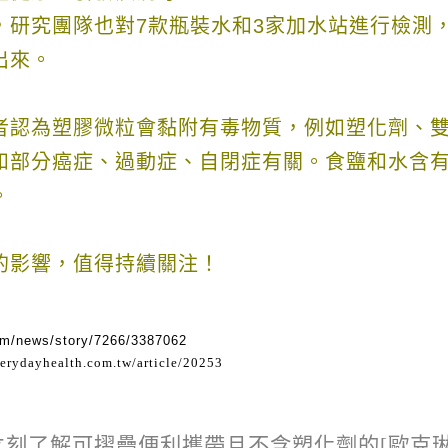
，研究團隊也對
7
款瓶裝水和
3
家加水站進行檢測
出來。
者認為塑膠微粒會黏附有毒物質，例如塑化劑、
和部分癌症、過動症、自閉症有關。食鹽和水含
。
的影響，值得持續關注！
om/news/story/7266/3387062
verydayhealth.com.tw/article/20253
立刻了解可摺疊便利攜帶且不含塑化劑的[歐克琳B