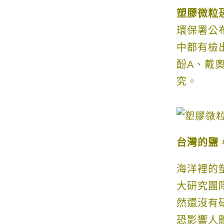
塑膠微粒
環保署公
中都有檢
酚
A
、戴
究。
台灣的鹽
海洋裡的
大研究團
然還沒有
恐影響人