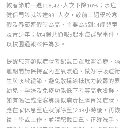
較春節前一週
118,427
人次下降
16%
；水痘
健保門診就診達
981
人次，較前三週學校寒
假及春節連假時為高，主要為
5
到
14
歲兒童
及青少年；近
4
週共通報
5
起水痘群聚事件，
以校園通報案件為多。
提醒您有類似症狀者配戴口罩就醫治療，隔
離期間請保持室內空氣流通、做好呼吸道衛
生與咳嗽禮節，避免散播給抵抗力較弱的嬰
幼兒、孕婦及免疫功能低下者等高危險群，
如有嘔吐或腹瀉等疑似病毒性腸胃炎症狀，
應在家休息至症狀解除至少
48
小時後，再恢
復上學或工作，並請配戴口罩、正確洗手、