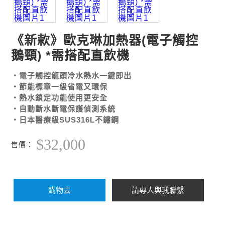
《新款》歐克琳加熱器(電子觸控
鵝頸) *需搭配直飲機
・電子觸控龍頭
冷水熱水一鍵即出
・節能標章一級省電又環保
・熱水鎖定功能使用更安全
・自動斷水斷電保護偵測系統
・日本醫療級SUS316L不鏽鋼
$32,000
售價：