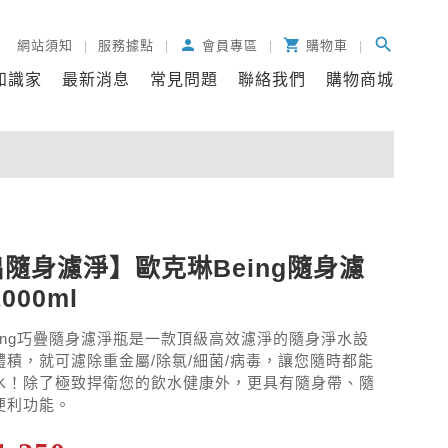
search
person

網站須知
服務據點
會員專區
購物車
知識家
最新消息
常見問題
聯絡我們
購物商城
隨身濾淨】歐克琳Being隨身濾
000ml
eing巧疊隨身濾淨瓶是一款頂級高效濾淨的隨身淨水設
體積，就可濾除重金屬/除氯/細菌/病毒，讓您隨時都能
水！除了極致捍衛您的飲水健康外，更具有隨身帶、隨
便利功能。