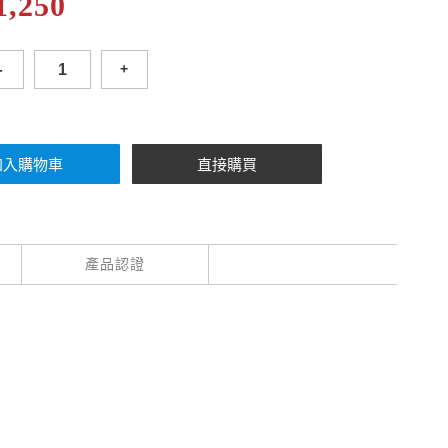
1,250
-
+
產品認證