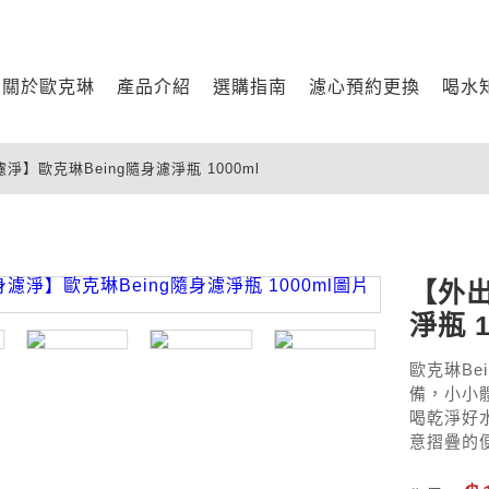
關於歐克琳
產品介紹
選購指南
濾心預約更換
喝水
】歐克琳Being隨身濾淨瓶 1000ml
【外出
淨瓶 1
歐克琳B
備，小小
喝乾淨好
意摺疊的